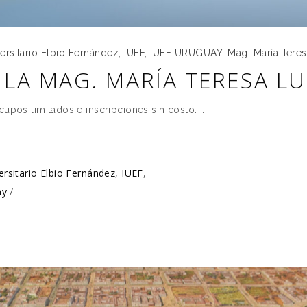
versitario Elbio Fernández
,
IUEF
,
IUEF URUGUAY
,
Mag. María Tere
LA MAG. MARÍA TERESA L
 cupos limitados e inscripciones sin costo.
versitario Elbio Fernández
,
IUEF
,
ay