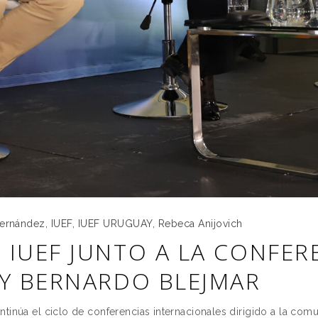
 Fernández
,
IUEF
,
IUEF URUGUAY
,
Rebeca Anijovich
 IUEF JUNTO A LA CONFER
 Y BERNARDO BLEJMAR
tinúa el ciclo de conferencias internacionales dirigido a la com