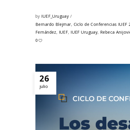
by
IUEF_Uruguay
Bernardo Blejmar
,
Ciclo de Conferencias IUEF 
Fernández
,
IUEF
,
IUEF Uruguay
,
Rebeca Anijovi
0
26
julio