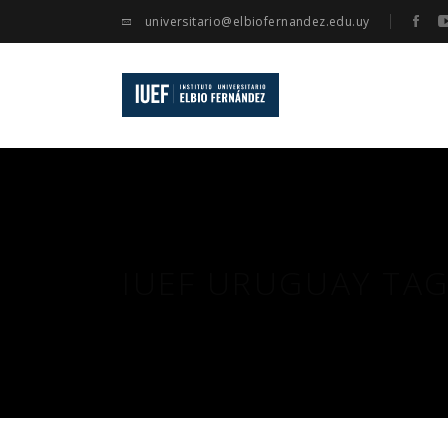
universitario@elbiofernandez.edu.uy
IUEF URUGUAY TA