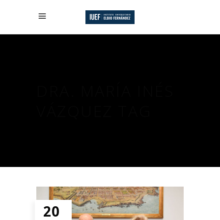
DRA. MARÍA INÉS
VÁZQUEZ TAG
20