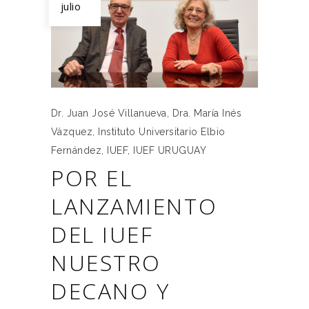
julio
Dr. Juan José Villanueva
,
Dra. María Inés
Vázquez
,
Instituto Universitario Elbio
Fernández
,
IUEF
,
IUEF URUGUAY
POR EL
LANZAMIENTO
DEL IUEF
NUESTRO
DECANO Y