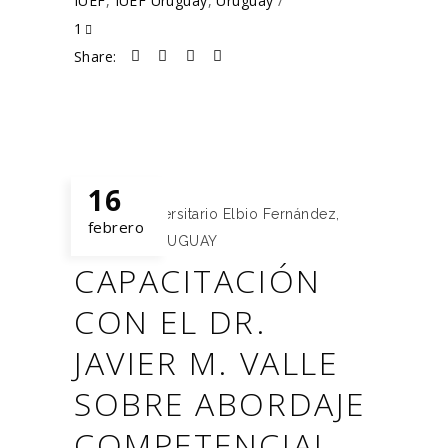
IUEF
,
IUEF Uruguay
,
Uruguay
1
Share:
16
Instituto Universitario Elbio Fernández
,
febrero
IUEF
,
IUEF URUGUAY
CAPACITACIÓN
CON EL DR.
JAVIER M. VALLE
SOBRE ABORDAJE
COMPETENCIAL