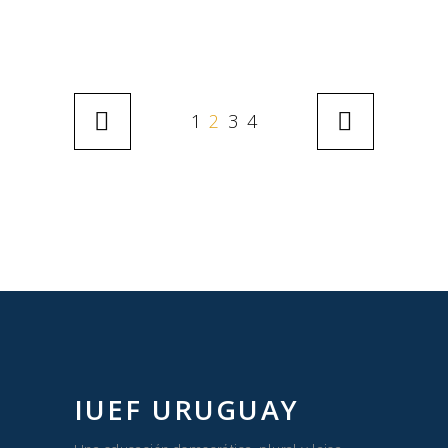
1
2
3
4
IUEF URUGUAY