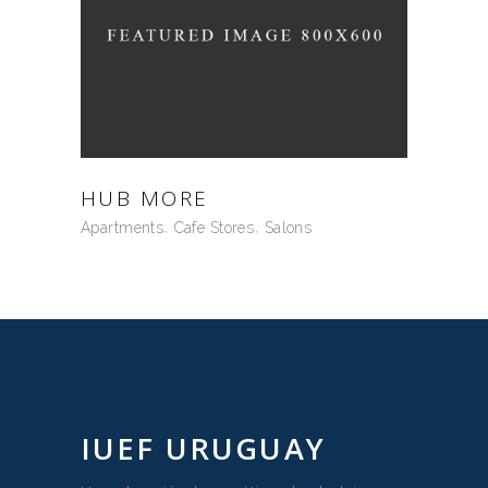
HUB MORE
Apartments
Cafe Stores
Salons
IUEF URUGUAY