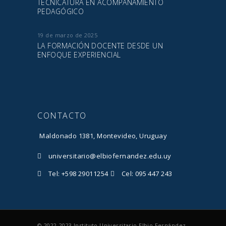
TECNICATURA EN ACOMPAÑAMIENTO
PEDAGÓGICO
19 de marzo de 2025
LA FORMACIÓN DOCENTE DESDE UN
ENFOQUE EXPERIENCIAL
CONTACTO
Maldonado 1381, Montevideo, Uruguay
universitario@elbiofernandez.edu.uy
Tel: +598 29011254
Cel: 095 447 243
© 2022-2023 Instituto Universitario Elbio Fernández.