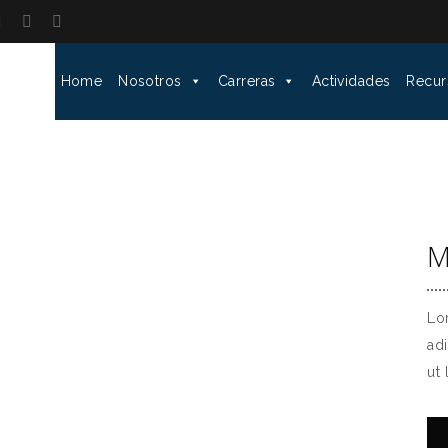
Home
Nosotros
Carreras
Actividades
Recur
M
Lo
ad
ut