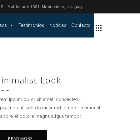
Maldonado 1381, Montevideo, Uruguay
sos
Testimonios
Noticias
Contacto
inimalist Look
rem ipsum dolor sit amet, consectetur
ipiscing elit, sed do eiusmod tempor incididunt
 labore et dolore magna aliqua tempor.
READ MORE