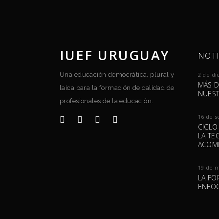
IUEF URUGUAY
NOTI
Una educación democrática, plural y
2 de di
MÁS D
laica para la formación de calidad de
NUEST
profesionales de la educación.
16 de s
CICLO
LA TE
ACOM
19 de 
LA FO
ENFOQ