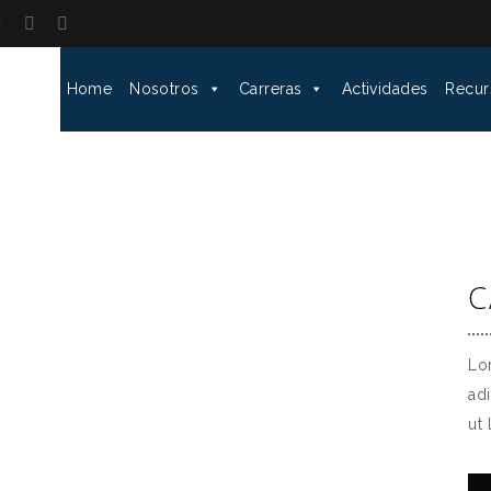
Home
Nosotros
Carreras
Actividades
Recur
C
Lo
ad
ut