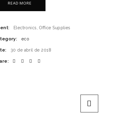
READ MORE
ient:
Electronics, Office Supplies
tegory:
eco
te:
30 de abril de 2018
are: