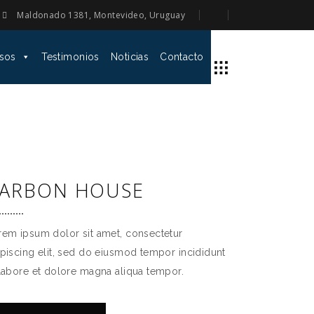
Maldonado 1381, Montevideo, Uruguay
sos
Testimonios
Noticias
Contacto
ARBON HOUSE
rem ipsum dolor sit amet, consectetur
ipiscing elit, sed do eiusmod tempor incididunt
 labore et dolore magna aliqua tempor.