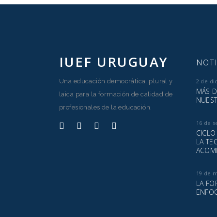
IUEF URUGUAY
NOTI
Una educación democrática, plural y
2 de di
MÁS D
laica para la formación de calidad de
NUEST
profesionales de la educación.
16 de s
CICLO
LA TE
ACOM
19 de 
LA FO
ENFOQ