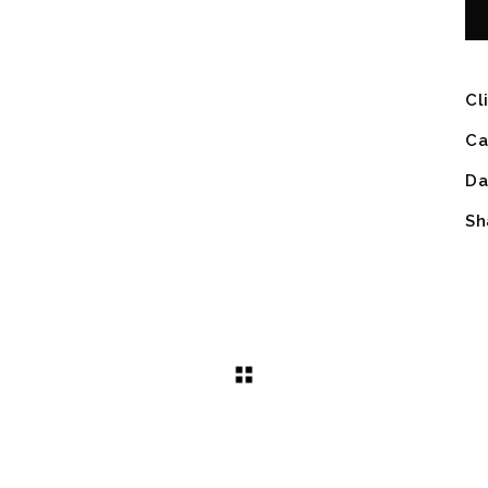
Cl
Ca
Da
Sh