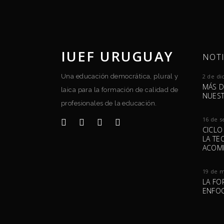
IUEF URUGUAY
NOTI
Una educación democrática, plural y
2 de di
MÁS D
laica para la formación de calidad de
NUEST
profesionales de la educación.
16 de s
CICLO
LA TE
ACOM
19 de 
LA FO
ENFOQ