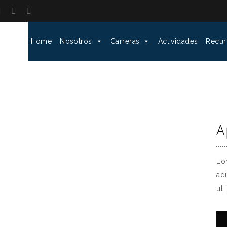
Home
Nosotros
Carreras
Actividades
Recur
A
Lo
ad
ut