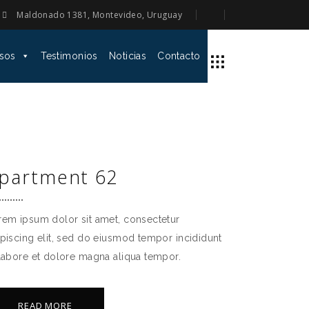
Maldonado 1381, Montevideo, Uruguay
sos
Testimonios
Noticias
Contacto
partment 62
rem ipsum dolor sit amet, consectetur
ipiscing elit, sed do eiusmod tempor incididunt
 labore et dolore magna aliqua tempor.
READ MORE