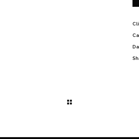
Cl
Ca
Da
Sh