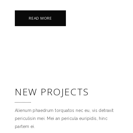
READ MORE
NEW PROJECTS
Alienum phaedrum torquatos nec eu, vis detraxit
periculisin mei. Mei an pericula euripidis, hinc
partem ei.