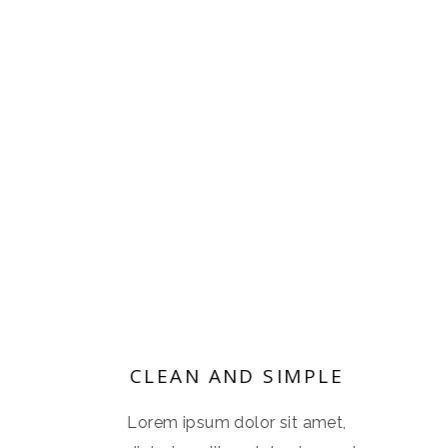
E
CLEAN AND SIMPLE
t,
Lorem ipsum dolor sit amet,
L