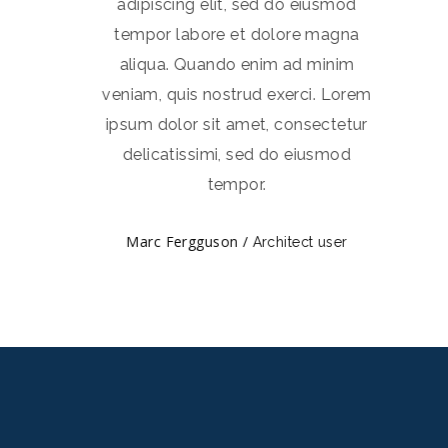
mod
adipiscing elit, sed do eiusmod
ad
gna
tempor labore et dolore magna
te
nim
aliqua. Quando enim ad minim
al
Lorem
veniam, quis nostrud exerci. Lorem
veni
tetur
ipsum dolor sit amet, consectetur
ipsu
mod
delicatissimi, sed do eiusmod
de
tempor.
Marc Fergguson /
Architect user