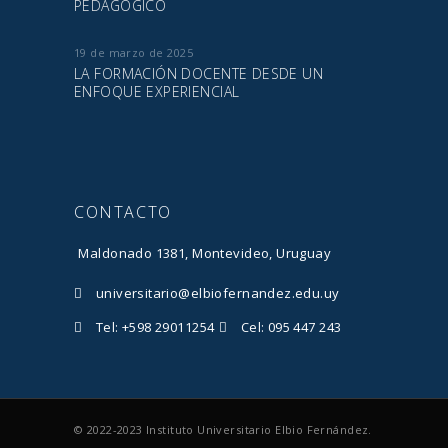
PEDAGÓGICO
19 de marzo de 2025
LA FORMACIÓN DOCENTE DESDE UN
ENFOQUE EXPERIENCIAL
CONTACTO
Maldonado 1381, Montevideo, Uruguay
universitario@elbiofernandez.edu.uy
Tel: +598 29011254
Cel: 095 447 243
© 2022-2023 Instituto Universitario Elbio Fernández.