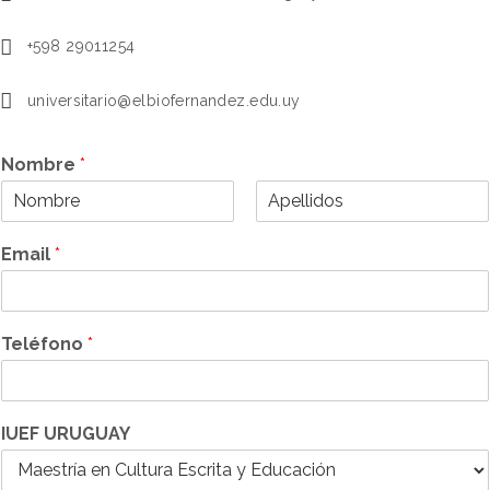
+598 29011254
universitario@elbiofernandez.edu.uy
Nombre
*
N
A
o
p
Email
*
m
e
b
l
r
l
e
i
d
Teléfono
*
o
s
IUEF URUGUAY