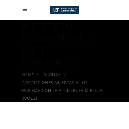
INSTITUTO
UNIVERSITARIO
ELBIO
FERNÁNDEZ
HOME
/
URUGUAY
/
INSCRIPCIONES ABIERTAS A LOS
WEBINAR CON LA ATELIERSTA MIRELLA
RUOZZI