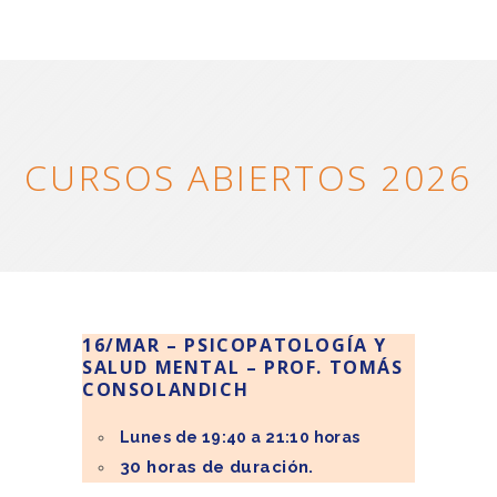
CURSOS ABIERTOS 2026
16/MAR – PSICOPATOLOGÍA Y
SALUD MENTAL – PROF. TOMÁS
CONSOLANDICH
Lunes de 19:40 a 21:10 horas
30 horas de duración.