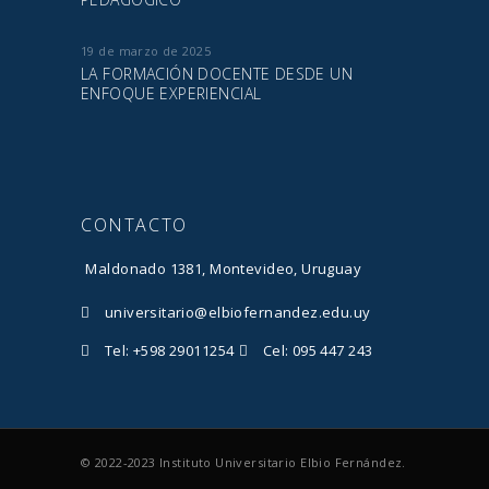
19 de marzo de 2025
LA FORMACIÓN DOCENTE DESDE UN
ENFOQUE EXPERIENCIAL
CONTACTO
Maldonado 1381, Montevideo, Uruguay
universitario@elbiofernandez.edu.uy
Tel: +598 29011254
Cel: 095 447 243
© 2022-2023 Instituto Universitario Elbio Fernández.