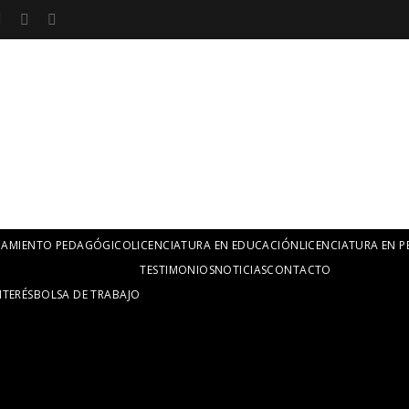
Y LICENCIATURA EN ACOMPAÑAMIENTO PEDAGÓGICO
LICENCIATURA EN E
TESTIMONIOS
NOTICIAS
CONTACTO
NTERÉS
BOLSA DE TRABAJO
AÑAMIENTO PEDAGÓGICO
LICENCIATURA EN EDUCACIÓN
LICENCIATURA EN 
TESTIMONIOS
NOTICIAS
CONTACTO
NTERÉS
BOLSA DE TRABAJO