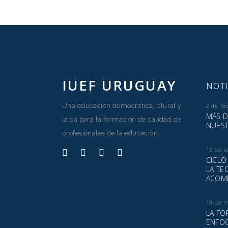
IUEF URUGUAY
NOTI
Una educación democrática, plural y
2 de di
MÁS D
laica para la formación de calidad de
NUEST
profesionales de la educación.
16 de s
CICLO
LA TE
ACOM
19 de 
LA FO
ENFOQ