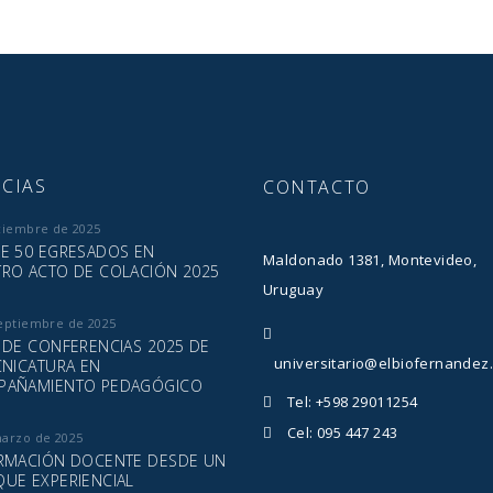
CIAS
CONTACTO
ciembre de 2025
E 50 EGRESADOS EN
Maldonado 1381, Montevideo,
RO ACTO DE COLACIÓN 2025
Uruguay
eptiembre de 2025
 DE CONFERENCIAS 2025 DE
universitario@elbiofernandez
CNICATURA EN
PAÑAMIENTO PEDAGÓGICO
Tel: +598 29011254
Cel: 095 447 243
marzo de 2025
RMACIÓN DOCENTE DESDE UN
UE EXPERIENCIAL