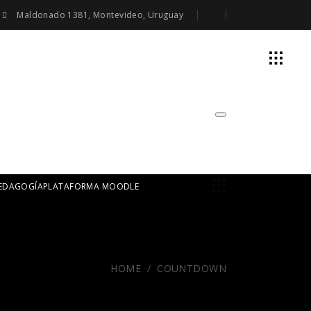
Maldonado 1381, Montevideo, Uruguay
DUCACIÓN
LICENCIATURA EN PEDAGOGÍA
PLATAFORMA MOODLE
ACTIVIDADES
PEDAGOGÍA
PLATAFORMA MOODLE
HOME
/
COUNTDOWN