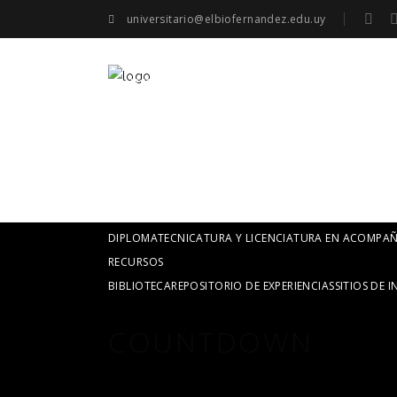
universitario@elbiofernandez.edu.uy
HOME
NOSOTROS
CARRERAS
PERFIL INSTITUCIONAL
AUTORIDADES
DIPLOMA
TECNICATURA 
ACTIVIDADES
RECURSOS
BIBLIOTECA
REPOSITORIO DE EXPERIENCIAS
SITIOS DE I
HOME
NOSOTROS
PERFIL INSTITUCIONAL
AUTORIDADES
CARRERAS
DIPLOMA
TECNICATURA Y LICENCIATURA EN ACOMP
RECURSOS
BIBLIOTECA
REPOSITORIO DE EXPERIENCIAS
SITIOS DE I
COUNTDOWN