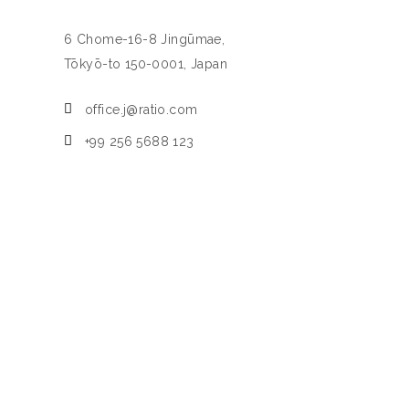
6 Chome-16-8 Jingūmae,
Tōkyō-to 150-0001, Јаpan
office.j@ratio.com
+99 256 5688 123