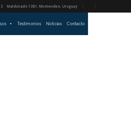
Maldonado 1381, Montevideo, Uruguay
sos
Testimonios
Noticias
Contacto
 IUEF