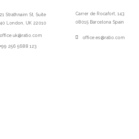
Carrer de Rocafort, 143
21 Strathnairn St, Suite
08015 Barcelona Spain
40 London, UK 22010
office.uk@ratio.com
office.es@ratio.com
+99 256 5688 123