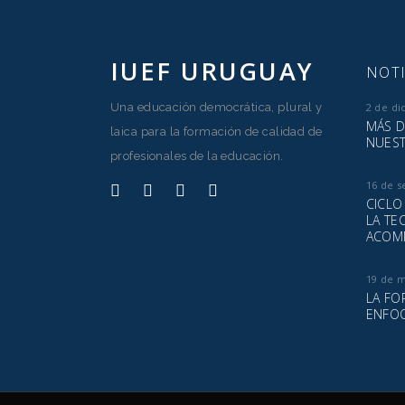
IUEF URUGUAY
NOTI
Una educación democrática, plural y
2 de di
MÁS D
laica para la formación de calidad de
NUEST
profesionales de la educación.
16 de s
CICLO
LA TE
ACOM
19 de 
LA FO
ENFOQ