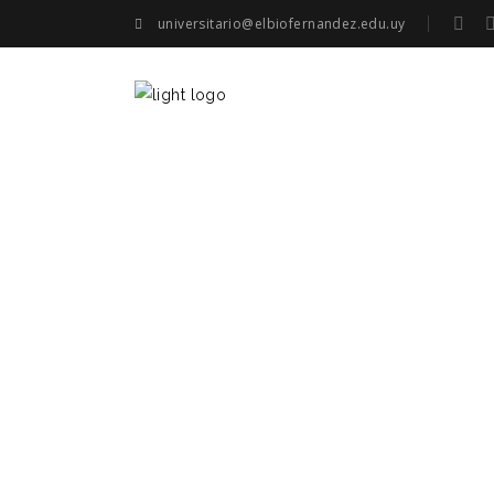
universitario@elbiofernandez.edu.uy
CONT