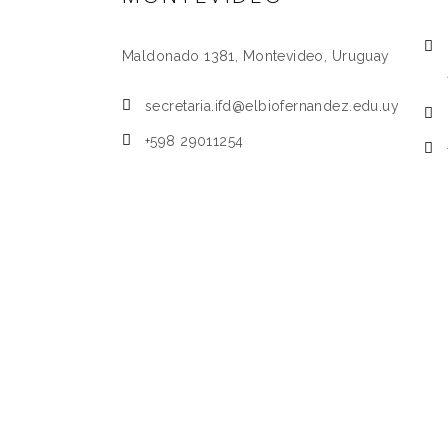
Maldonado 1381, Montevideo, Uruguay
secretaria.ifd@elbiofernandez.edu.uy
+598 29011254