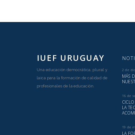
IUEF URUGUAY
NOTI
Una educación democrática, plural y
2 de di
MÁS D
laica para la formación de calidad de
NUEST
profesionales de la educación.
16 de s
CICLO
LA TE
ACOM
19 de 
LA FO