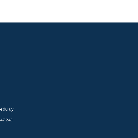
.edu.uy
447 243