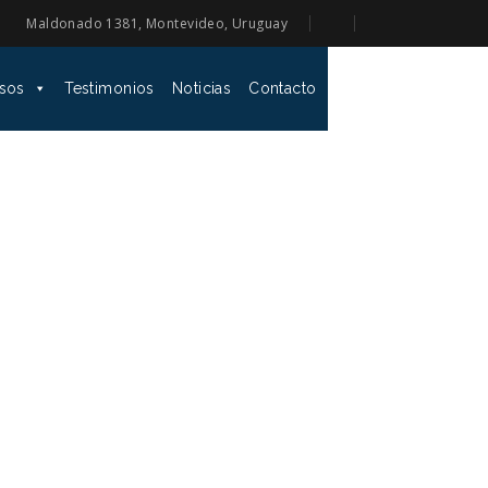
Maldonado 1381, Montevideo, Uruguay
sos
Testimonios
Noticias
Contacto
 IUEF