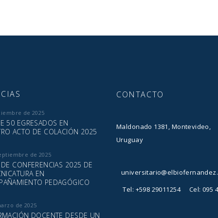
CIAS
CONTACTO
ciembre de 2025
E 50 EGRESADOS EN
Maldonado 1381, Montevideo,
RO ACTO DE COLACIÓN 2025
Uruguay
eptiembre de 2025
 DE CONFERENCIAS 2025 DE
universitario@elbiofernandez
CNICATURA EN
PAÑAMIENTO PEDAGÓGICO
Tel: +598 29011254
Cel: 095 
marzo de 2025
RMACIÓN DOCENTE DESDE UN