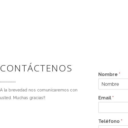
CONTÁCTENOS
Nombre
*
A la brevedad nos comunicaremos con
N
o
Email
*
usted. Muchas gracias!!
m
b
r
e
Teléfono
*