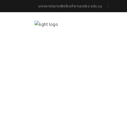
universitario@elbiofernandez.edu.uy
INSC