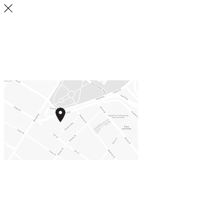
IUEF URUGUAY
Instituto Universitario Elbio Fernández
CONTACTO
Maldonado 1381, Montevideo, Uruguay
EMAIL: UNIVERSITARIO@ELBIOFERNANDEZ.EDU.UY