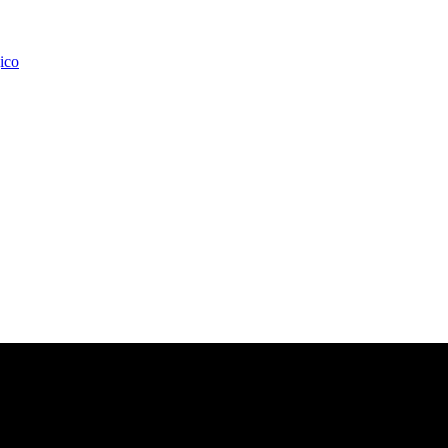
ico
O ELBIO FERNÁNDEZ
 y el Dr. Juan Ignacio Pozo brindaron una destacada conferencia