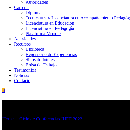
Autoridades
Carreras
Diploma
Tecnicatura y Licenciatura en Acompañamiento Pedagóg
Licenciatura en Educación
Licenciatura en Pedagogía
Plataforma Moodle
Actividades
Recursos
Biblioteca
Repositorio de Experiencias
Sitios de Interés
Bolsa de Trabajo
Testimonios
Noticias
Contacto
INSTITUTO UNIVERSITARI
Home
/
Ciclo de Conferencias IUEF 2022
/
El Dr. Dennis Shirley