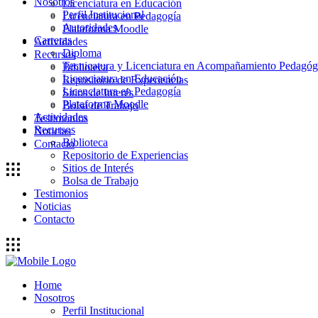
Nosotros
Licenciatura en Educación
Perfil Institucional
Licenciatura en Pedagogía
Autoridades
Plataforma Moodle
Carreras
Actividades
Diploma
Recursos
Tecnicatura y Licenciatura en Acompañamiento Pedagóg
Biblioteca
Licenciatura en Educación
Repositorio de Experiencias
Licenciatura en Pedagogía
Sitios de Interés
Plataforma Moodle
Bolsa de Trabajo
Actividades
Testimonios
Recursos
Noticias
Biblioteca
Contacto
Repositorio de Experiencias
Sitios de Interés
Bolsa de Trabajo
Testimonios
Noticias
Contacto
Home
Nosotros
Perfil Institucional